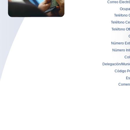
Correo Electró
Ocupa
Teléfono 
Teléfono Cel
Teléfono Of
Número Exte
Número Inte
Col
Delegación/Munic
Código Po
Es
Coment