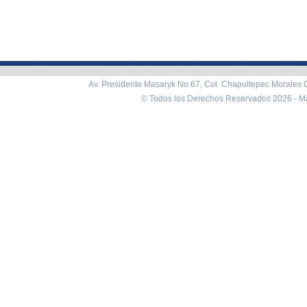
Av. Presidente Masaryk No.67, Col. Chapultepec Morales C
© Todos los Derechos Reservados 2026 -
Ma